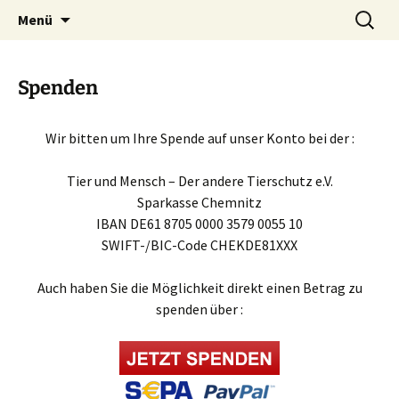
der andere Tierschutz e.V.
Zum
Suchen
Tier und Mensch – Der andere
Menü
Inhalt
nach:
Tierschutz e.V.
springen
Spenden
Wir bitten um Ihre Spende auf unser Konto bei der :
Tier und Mensch – Der andere Tierschutz e.V.
Sparkasse Chemnitz
IBAN
DE61 8705 0000 3579 0055 10
SWIFT-/BIC-Code
CHEKDE81XXX
Auch haben Sie die Möglichkeit direkt einen Betrag zu
spenden über :