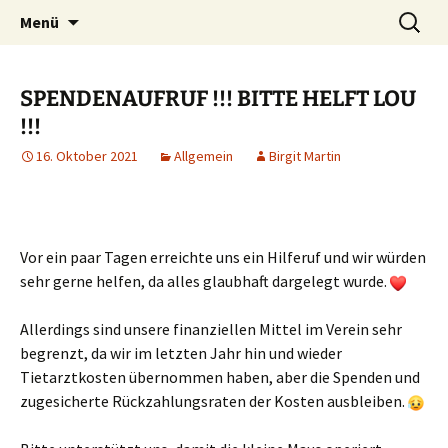
der andere Tierschutz e.V.
Zum
Suchen
Tier und Mensch – Der andere
Menü
Inhalt
nach:
Tierschutz e.V.
springen
SPENDENAUFRUF !!! BITTE HELFT LOU
!!!
16. Oktober 2021
Allgemein
Birgit Martin
Vor ein paar Tagen erreichte uns ein Hilferuf und wir würden
sehr gerne helfen, da alles glaubhaft dargelegt wurde.
Allerdings sind unsere finanziellen Mittel im Verein sehr
begrenzt, da wir im letzten Jahr hin und wieder
Tietarztkosten übernommen haben, aber die Spenden und
zugesicherte Rückzahlungsraten der Kosten ausbleiben.