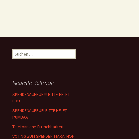
Suchen
nach:
Neueste Beiträge
SPENDENAUFRUF !!! BITTE HELFT
LOU !!!
SPENDENAUFRUF! BITTE HELFT
PUMBAA !
Telefonische Erreichbarkeit
VOTING ZUM SPENDEN-MARATHON