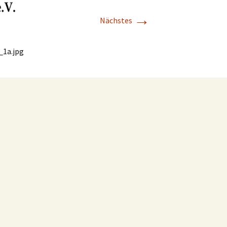
→
Nächstes
_1a.jpg