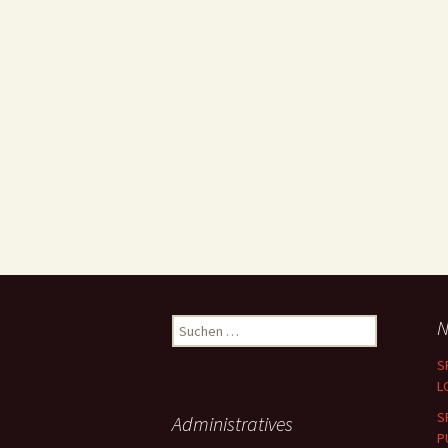
Suchen
N
nach:
S
LO
S
Administratives
P