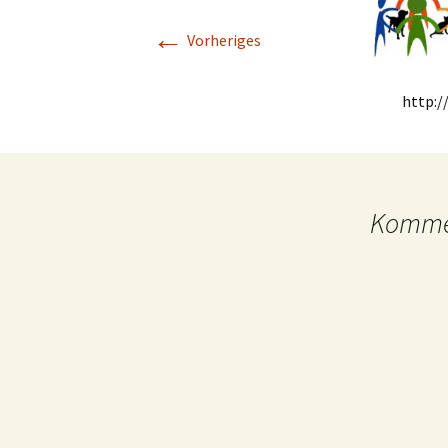
←
Vorheriges
Links
http:/
Kommen