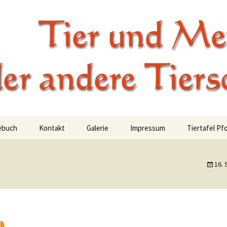
Mensch – Der an
ebuch
Kontakt
Galerie
Impressum
Tiertafel Pf
ungen
Besuchsdienste
Datenschutzerklärung
16.
Wanderung Juni 2014
Satzung &
Beitragsordnung
gebuch Angel