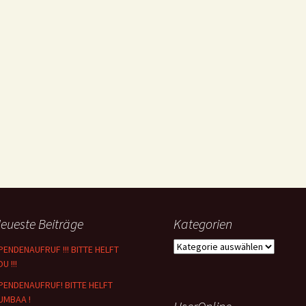
eueste Beiträge
Kategorien
Kategorien
PENDENAUFRUF !!! BITTE HELFT
U !!!
PENDENAUFRUF! BITTE HELFT
UMBAA !