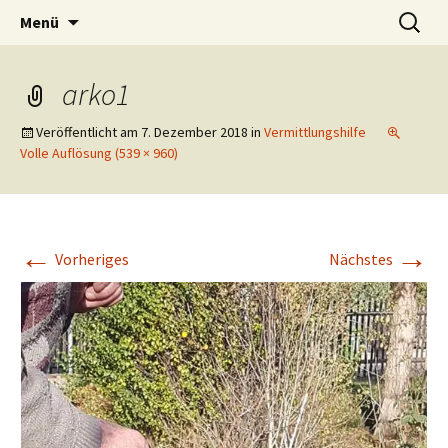
der andere Tierschutz e.V.
Zum
Suchen
Tier und Mensch – Der andere
Menü
Inhalt
nach:
Tierschutz e.V.
springen
arko1
Veröffentlicht am
7. Dezember 2018
in
Vermittlungshilfe
Volle Auflösung (539 × 960)
←
→
Vorheriges
Nächstes