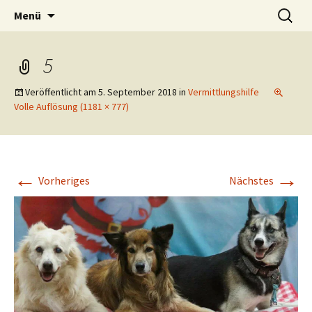
der andere Tierschutz e.V.
Zum
Suchen
Tier und Mensch – Der andere
Menü
Inhalt
nach:
Tierschutz e.V.
springen
5
Veröffentlicht am
5. September 2018
in
Vermittlungshilfe
Volle Auflösung (1181 × 777)
←
→
Vorheriges
Nächstes