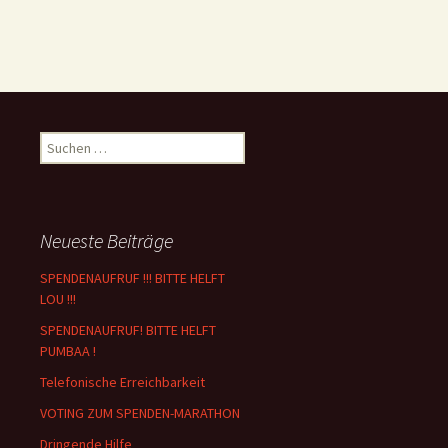
Suchen
nach:
Neueste Beiträge
SPENDENAUFRUF !!! BITTE HELFT
LOU !!!
SPENDENAUFRUF! BITTE HELFT
PUMBAA !
Telefonische Erreichbarkeit
VOTING ZUM SPENDEN-MARATHON
Dringende Hilfe